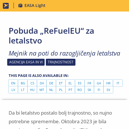
Skip
EASA Light
to
main
Pobuda „ReFuelEU“ za
content
letalstvo
Mejnik na poti do razogljičenja letalstva
AGENCIJA EASA IN VI
TRAJNOSTNOST
THIS PAGE IS ALSO AVAILABLE IN:
EN
BG
CS
DA
DE
ET
EL
ES
FR
GA
HR
IT
LV
LT
HU
MT
NL
PL
PT
RO
SK
FI
SV
Da bi letalstvo postalo bolj trajnostno, so nujno
potrebne spremembe. Oktobra 2023 je bila