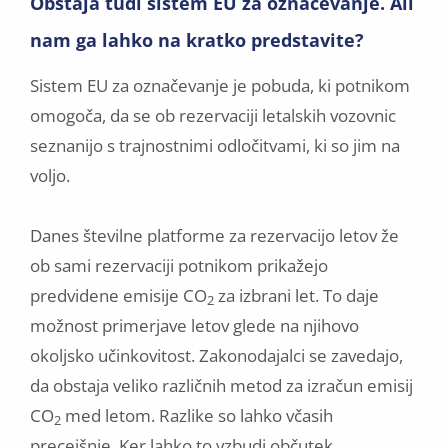
Obstaja tudi sistem EU za označevanje. Ali
nam ga lahko na kratko predstavite?
Sistem EU za označevanje je pobuda, ki potnikom
omogoča, da se ob rezervaciji letalskih vozovnic
seznanijo s trajnostnimi odločitvami, ki so jim na
voljo.
Danes številne platforme za rezervacijo letov že
ob sami rezervaciji potnikom prikažejo
predvidene emisije CO
za izbrani let. To daje
2
možnost primerjave letov glede na njihovo
okoljsko učinkovitost. Zakonodajalci se zavedajo,
da obstaja veliko različnih metod za izračun emisij
CO
med letom. Razlike so lahko včasih
2
precejšnje. Ker lahko to vzbudi občutek