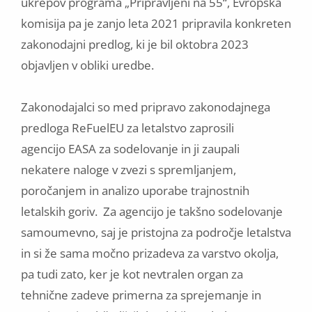
ukrepov programa „Pripravljeni na 55“, Evropska
komisija pa je zanjo leta 2021 pripravila konkreten
zakonodajni predlog, ki je bil oktobra 2023
objavljen v obliki uredbe.
Zakonodajalci so med pripravo zakonodajnega
predloga ReFuelEU za letalstvo zaprosili
agencijo EASA za sodelovanje in ji zaupali
nekatere naloge v zvezi s spremljanjem,
poročanjem in analizo uporabe trajnostnih
letalskih goriv. Za agencijo je takšno sodelovanje
samoumevno, saj je pristojna za področje letalstva
in si že sama močno prizadeva za varstvo okolja,
pa tudi zato, ker je kot nevtralen organ za
tehnične zadeve primerna za sprejemanje in