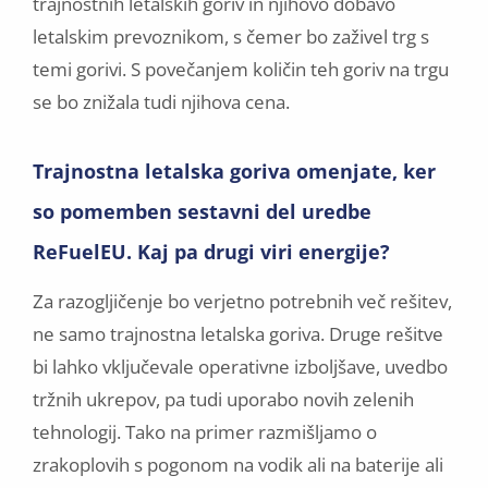
trajnostnih letalskih goriv in njihovo dobavo
letalskim prevoznikom, s čemer bo zaživel trg s
temi gorivi. S povečanjem količin teh goriv na trgu
se bo znižala tudi njihova cena.
Trajnostna letalska goriva omenjate, ker
so pomemben sestavni del uredbe
ReFuelEU. Kaj pa drugi viri energije?
Za razogljičenje bo verjetno potrebnih več rešitev,
ne samo trajnostna letalska goriva. Druge rešitve
bi lahko vključevale operativne izboljšave, uvedbo
tržnih ukrepov, pa tudi uporabo novih zelenih
tehnologij. Tako na primer razmišljamo o
zrakoplovih s pogonom na vodik ali na baterije ali