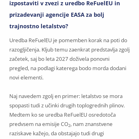
izpostaviti v zvezi z uredbo ReFuelEU in
prizadevanji agencije EASA za bolj
trajnostno letalstvo?
Uredba ReFuelEU je pomemben korak na poti do
razogljičenja. Kljub temu zaenkrat predstavlja zgolj
začetek, saj bo leta 2027 doživela ponovni
pregled, na podlagi katerega bodo morda dodani
novi elementi.
Naj navedem zgolj en primer: letalstvo se mora
spopasti tudi z učinki drugih toplogrednih plinov.
Medtem ko se uredba ReFuelEU osredotoča
predvsem na emisije CO
, nam znanstvene
2
raziskave kažejo, da obstajajo tudi drugi