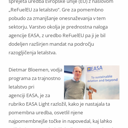
sprejeta uredba Evropske unije (EU) z naslovom
„ReFuelEU za letalstvo“. Gre za pomembno
pobudo za zmanjšanje onesnaževanja v tem
sektorju. Varstvo okolja je prednostna naloga
agencije EASA, z uredbo ReFuelEU pa ji je bil
dodeljen razširjen mandat na področju
razogljičenja letalstva.
Dietmar Bloemen, vodja
programa za trajnostno
letalstvo pri
agenciji EASA, je za
rubriko EASA Light razložil, kako je nastajala ta
pomembna uredba, osvetlil njene
najpomembnejše točke in napovedal, kaj lahko