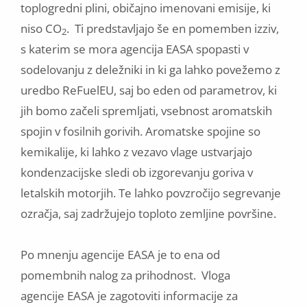
toplogredni plini, običajno imenovani emisije, ki
niso CO
. Ti predstavljajo še en pomemben izziv,
2
s katerim se mora agencija EASA spopasti v
sodelovanju z deležniki in ki ga lahko povežemo z
uredbo ReFuelEU, saj bo eden od parametrov, ki
jih bomo začeli spremljati, vsebnost aromatskih
spojin v fosilnih gorivih. Aromatske spojine so
kemikalije, ki lahko z vezavo vlage ustvarjajo
kondenzacijske sledi ob izgorevanju goriva v
letalskih motorjih. Te lahko povzročijo segrevanje
ozračja, saj zadržujejo toploto zemljine površine.
Po mnenju agencije EASA je to ena od
pomembnih nalog za prihodnost. Vloga
agencije EASA je zagotoviti informacije za