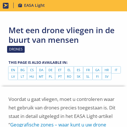
Skip
EASA Light
to
main
Met een drone vliegen in de
content
buurt van mensen
DRONES
THIS PAGE IS ALSO AVAILABLE IN:
EN
BG
CS
DA
DE
ET
EL
ES
FR
GA
HR
IT
LV
LT
HU
MT
PL
PT
RO
SK
SL
FI
SV
Voordat u gaat vliegen, moet u controleren waar
het gebruik van drones precies toegestaan is. Dit
staat in detail uitgelegd in het EASA Light-artikel
“
Geografische zones – waar kunt u uw drone