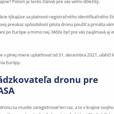
ajine? Potom je tento článok pre vás veľmi dôležitý.
cie týkajúce sa platnosti registračného identifikačného čís
voj preukaz spôsobilosti pilota dronu použiť a prináša vá
aní po Európe a mimo nej. Môže byť pre vás zaujímavá aj v
e v plnej miere uplatňovať od 31. decembra 2021, uľahčí l
ia Európy.
vádzkovateľa dronu pre
EASA
ronu sa musíte zaregistrovať len raz, a to v krajine svojh