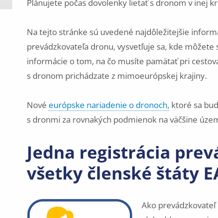
Plánujete počas dovolenky lietať s dronom v inej kr
Na tejto stránke sú uvedené najdôležitejšie informá
prevádzkovateľa dronu, vysvetľuje sa, kde môžete s
informácie o tom, na čo musíte pamätať pri cestov
s dronom prichádzate z mimoeurópskej krajiny.
Nové
európske nariadenie o dronoch,
ktoré sa bud
s dronmi za rovnakých podmienok na väčšine územ
Jedna registrácia pre
všetky členské štáty 
Ako prevádzkovateľ d