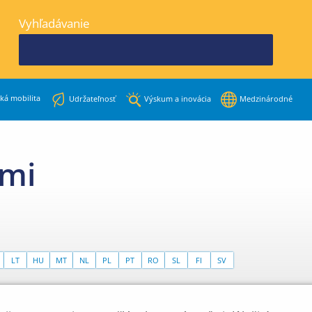
Vyhľadávanie
ká mobilita
Udržateľnosť
Výskum a inovácia
Medzinárodné
nmi
LT
HU
MT
NL
PL
PT
RO
SL
FI
SV