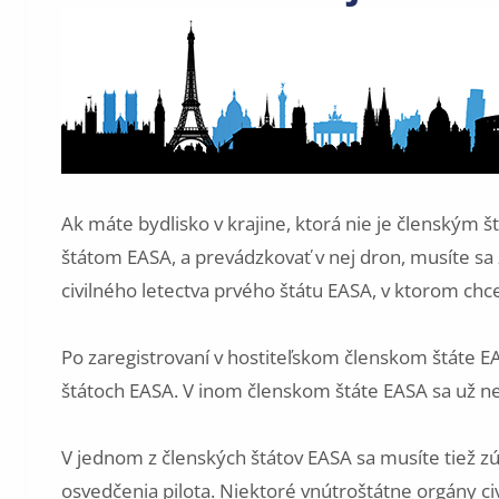
Ak máte bydlisko v krajine, ktorá nie je členským š
štátom EASA, a prevádzkovať v nej dron, musíte sa
civilného letectva prvého štátu EASA, v ktorom chc
Po zaregistrovaní v hostiteľskom členskom štáte EA
štátoch EASA. V inom členskom štáte EASA sa už ne
V jednom z členských štátov EASA sa musíte tiež zú
osvedčenia pilota. Niektoré vnútroštátne orgány ci