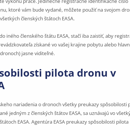
e výkonu práce. Jedinečné registračné identifikačné číslo
onu, ktoré vám bude vydané, môžete použiť na svojom dr
o všetkých členských štátoch EASA.
o iného členského štátu EASA, stačí iba zaistiť, aby regist
prevádzkovateľa získané vo vašej krajine pobytu alebo hla
ronoch) jasne viditeľné.
obilosti pilota dronu v
A
eho nariadenia o dronoch všetky preukazy spôsobilosti p
dané jedným z členských štátov EASA, sa uznávajú vo všetk
štátoch EASA. Agentúra EASA preukazy spôsobilosti pilota