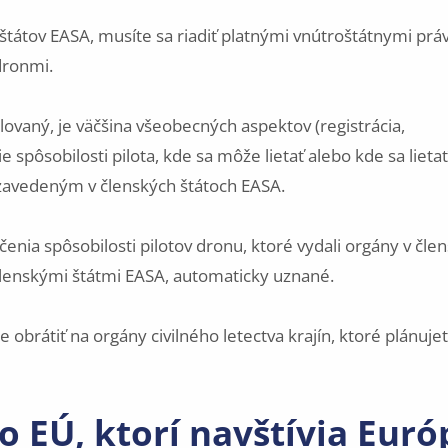
tátov EASA, musíte sa riadiť platnými vnútroštátnymi pr
dronmi.
lovaný, je väčšina všeobecných aspektov (registrácia,
ie spôsobilosti pilota, kde sa môže lietať alebo kde sa lietať
avedeným v členských štátoch EASA.
enia spôsobilosti pilotov dronu, ktoré vydali orgány v čle
ú členskými štátmi EASA, automaticky uznané.
e obrátiť na orgány civilného letectva krajín, ktoré plánuje
o EÚ, ktorí navštívia Eur