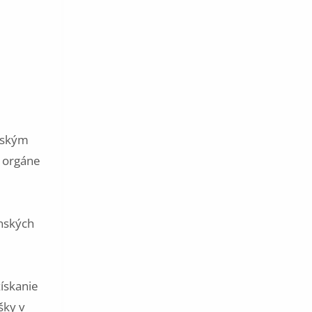
enským
m orgáne
enských
ískanie
šky v