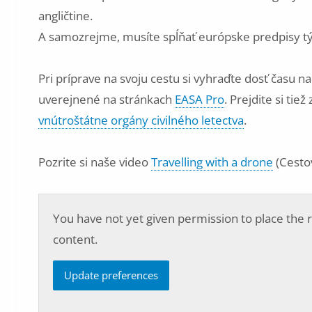
angličtine.
A samozrejme, musíte spĺňať európske predpisy t
Pri príprave na svoju cestu si vyhraďte dosť času na 
uverejnené na stránkach
EASA Pro
. Prejdite si ti
vnútroštátne orgány civilného letectva
.
Pozrite si naše video
Travelling with a drone
(Cesto
You have not yet given permission to place the r
content.
Update preferences