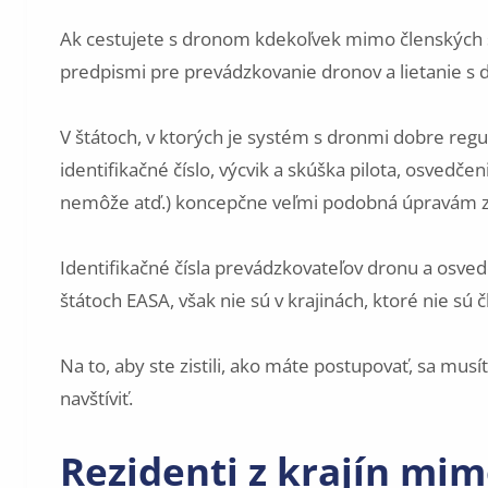
Ak cestujete s dronom kdekoľvek mimo členských š
predpismi pre prevádzkovanie dronov a lietanie s 
V štátoch, v ktorých je systém s dronmi dobre regu
identifikačné číslo, výcvik a skúška pilota, osvedčen
nemôže atď.) koncepčne veľmi podobná úpravám z
Identifikačné čísla prevádzkovateľov dronu a osvedč
štátoch EASA, však nie sú v krajinách, ktoré nie s
Na to, aby ste zistili, ako máte postupovať, sa musít
navštíviť.
Rezidenti z krajín mim