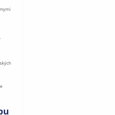
ávnymi
nských
te
ópu