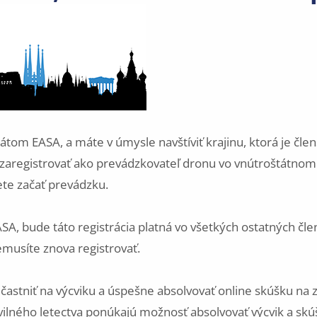
tátom EASA, a máte v úmysle navštíviť krajinu, ktorá je čl
 zaregistrovať ako prevádzkovateľ dronu vo vnútroštátno
ete začať prevádzku.
SA, bude táto registrácia platná vo všetkých ostatných čl
musíte znova registrovať.
častniť na výcviku a úspešne absolvovať online skúšku na z
vilného letectva ponúkajú možnosť absolvovať výcvik a skú