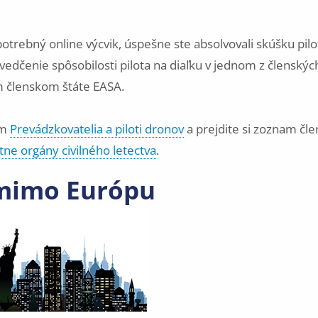
potrebný online výcvik, úspešne ste absolvovali skúšku pilo
svedčenie spôsobilosti pilota na diaľku v jednom z členskýc
m členskom štáte EASA.
om
Prevádzkovatelia a piloti dronov
a prejdite si zoznam čl
tne orgány civilného letectva
.
 mimo Európu