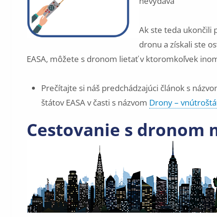
nevydáva
Ak ste teda ukončili 
dronu a získali ste o
EASA, môžete s dronom lietať v ktoromkoľvek ino
Prečítajte si náš predchádzajúci článok s názv
štátov EASA v časti s názvom
Drony – vnútroštá
Cestovanie s dronom