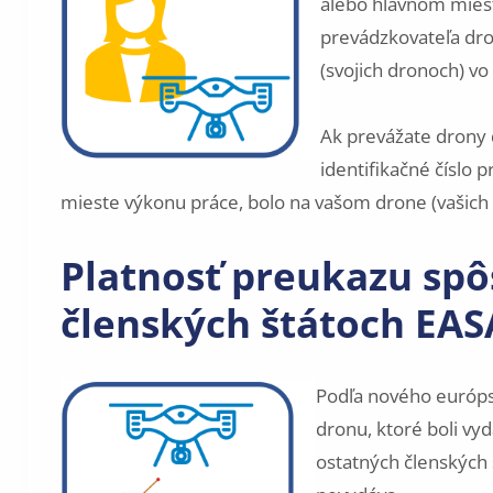
alebo hlavnom miest
prevádzkovateľa dr
(svojich dronoch) v
Ak prevážate drony d
identifikačné číslo 
mieste výkonu práce, bolo na vašom drone (vašich d
Platnosť preukazu spôs
členských štátoch EAS
Podľa nového európsk
dronu, ktoré boli vy
ostatných členských 