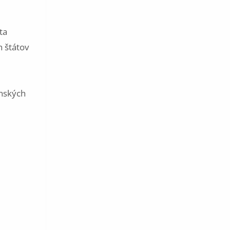
ta
h štátov
enských