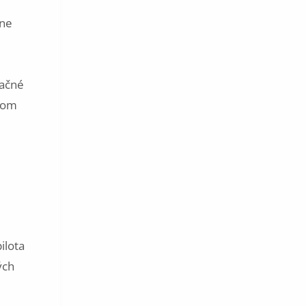
one
račné
vnom
ilota
ých