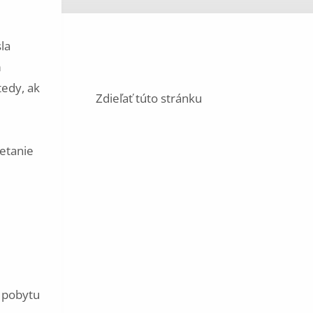
la
m
tedy, ak
Zdieľať túto stránku
ietanie
o pobytu