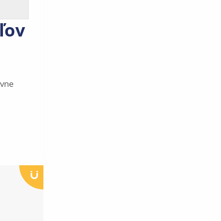
ľov
ávne