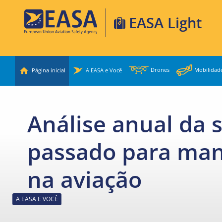
Skip
EASA Light
to
main
European
content
Union
Passenger
Aviation
Drones
Mobilidad
Página inicial
A EASA e Você
menu
Safety
Agency
Análise anual da 
passado para man
na aviação
A EASA E VOCÊ