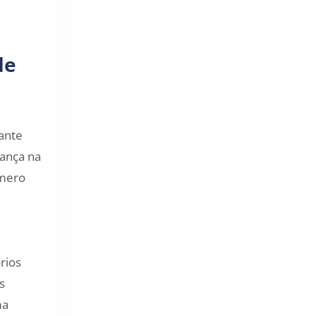
de
ante
ança na
úmero
rios
s
ma