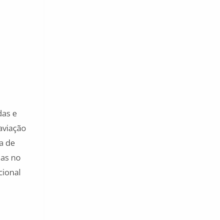
das e
aviação
ta de
das no
cional