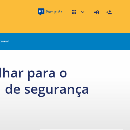
PT
Português
cional
lhar para o
l de segurança