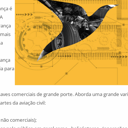
ança é
SA
rança
s mais
 a
rança
ia para
naves comerciais de grande porte. Aborda uma grande va
tes da aviação civil:
 não comerciais);