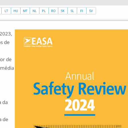
LT
HU
MT
NL
PL
RO
SK
SL
FI
SV
 2023,
os de
or de
 média
a da
a de
m