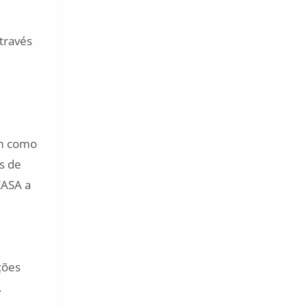
través
em como
s de
EASA a
ções
.