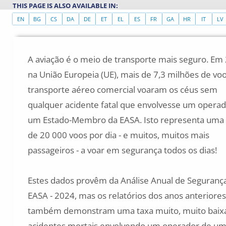
THIS PAGE IS ALSO AVAILABLE IN:
EN
BG
CS
DA
DE
ET
EL
ES
FR
GA
HR
IT
LV
A aviação é o meio de transporte mais seguro. Em
na União Europeia (UE), mais de 7,3 milhões de vo
transporte aéreo comercial voaram os céus sem
qualquer acidente fatal que envolvesse um operad
um Estado-Membro da EASA. Isto representa uma
de 20 000 voos por dia - e muitos, muitos mais
passageiros - a voar em segurança todos os dias!
Estes dados provêm da Análise Anual de Seguranç
EASA - 2024, mas os relatórios dos anos anteriores
também demonstram uma taxa muito, muito baix
acidentes mortais envolvendo um operador de u