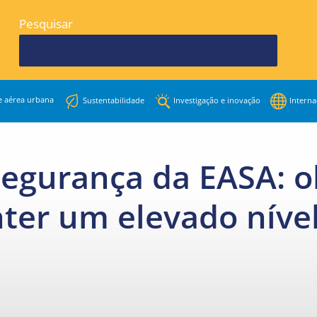
Pesquisar
e aérea urbana
Sustentabilidade
Investigação e inovação
Interna
segurança da EASA: o
ter um elevado níve