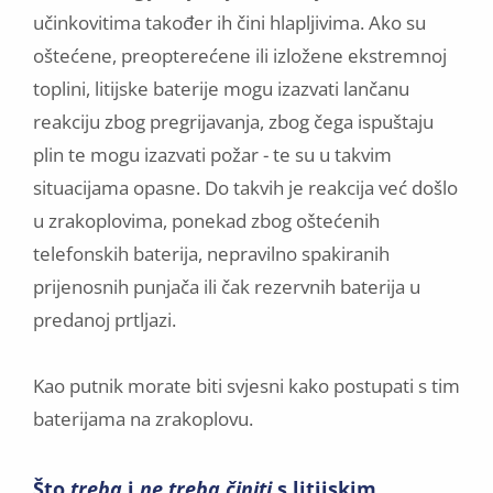
učinkovitima također ih čini hlapljivima. Ako su
oštećene, preopterećene ili izložene ekstremnoj
toplini, litijske baterije mogu izazvati lančanu
reakciju zbog pregrijavanja, zbog čega ispuštaju
plin te mogu izazvati požar - te su u takvim
situacijama opasne. Do takvih je reakcija već došlo
u zrakoplovima, ponekad zbog oštećenih
telefonskih baterija, nepravilno spakiranih
prijenosnih punjača ili čak rezervnih baterija u
predanoj prtljazi.
Kao putnik morate biti svjesni kako postupati s tim
baterijama na zrakoplovu.
Što
treba
i
ne treba činiti
s litijskim