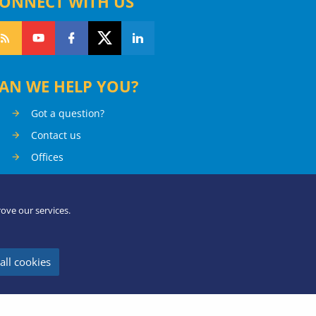
ONNECT WITH US
AN WE HELP YOU?
Got a question?
Contact us
Offices
rove our services.
all cookies
An Agency of the European Union