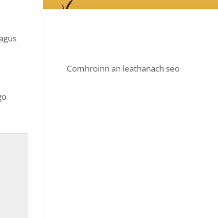
 agus
Comhroinn an leathanach seo
go