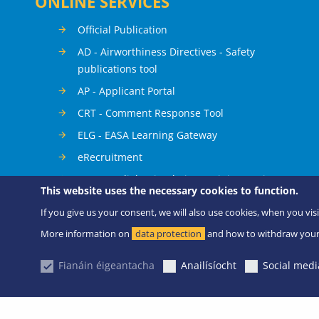
ONLINE SERVICES
Official Publication
AD - Airworthiness Directives - Safety
publications tool
AP - Applicant Portal
CRT - Comment Response Tool
ELG - EASA Learning Gateway
eRecruitment
FSTDIS - Flight Simulation Training Devices
This website uses the necessary cookies to function.
Information System
If you give us your consent, we will also use cookies, when you visi
Occurrence Reporting
More information on
data protection
and how to withdraw your
SIS - Standardisation Information System
SIB – Safety Information Bulletins
Fianáin éigeantacha
Anailísíocht
Social medi
© European Union Aviation Safety Agency 2026