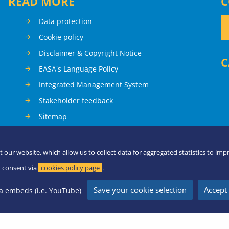
READ MORE
C
Data protection
Cookie policy
Disclaimer & Copyright Notice
C
EASA's Language Policy
Integrated Management System
Stakeholder feedback
Sitemap
t our website, which allow us to collect data for aggregated statistics to imp
 consent via
cookies policy page
.
Save your cookie selection
Accept 
a embeds (i.e. YouTube)