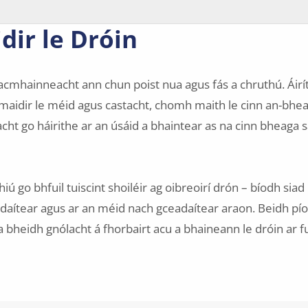
dir le Dróin
-acmhainneacht ann chun poist nua agus fás a chruthú. Áirít
 maidir le méid agus castacht, chomh maith le cinn an-bhea
ht go háirithe ar an úsáid a bhaintear as na cinn bheaga 
ú go bhfuil tuiscint shoiléir ag oibreoirí drón – bíodh siad 
adaítear agus ar an méid nach gceadaítear araon. Beidh pío
 a bheidh gnólacht á fhorbairt acu a bhaineann le dróin ar f