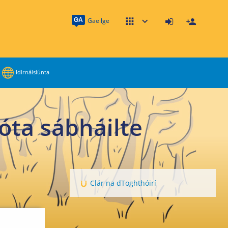
GA
Gaeilge
Idirnáisiúnta
lóta sábháilte
Clár na dToghthóirí