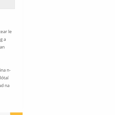
ear le
g a
san
ina n-
lótaí
ud na