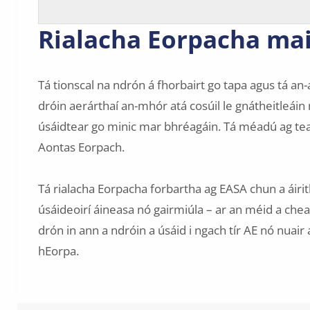
Rialacha Eorpacha mai
Tá tionscal na ndrón á fhorbairt go tapa agus tá an
dróin aerárthaí an-mhór atá cosúil le gnátheitleáin
úsáidtear go minic mar bhréagáin. Tá méadú ag teac
Aontas Eorpach.
Tá rialacha Eorpacha forbartha ag EASA chun a áirithi
úsáideoirí áineasa nó gairmiúla – ar an méid a che
drón in ann a ndróin a úsáid i ngach tír AE nó nuair
hEorpa.