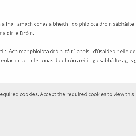
a fháil amach conas a bheith i do phíolóta dróin sábháilte
aidir le Dróin.
ilt. Ach mar phíolóta dróin, tá tú anois i d’úsáideoir eile de
eolach maidir le conas do dhrón a eitilt go sábháilte agus 
equired cookies. Accept the required cookies to view this