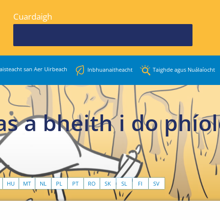
Cuardaigh
aisteacht san Aer Uirbeach
Inbhuanaitheacht
Taighde agus Nuálaíocht
nas a bheith i do phío
HU
MT
NL
PL
PT
RO
SK
SL
FI
SV