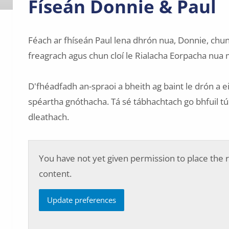
Físeán Donnie & Paul
Féach ar fhíseán Paul lena dhrón nua, Donnie, chun 
freagrach agus chun cloí le Rialacha Eorpacha nua m
D'fhéadfadh an-spraoi a bheith ag baint le drón a eit
spéartha gnóthacha. Tá sé tábhachtach go bhfuil tú 
dleathach.
You have not yet given permission to place the r
content.
Update preferences