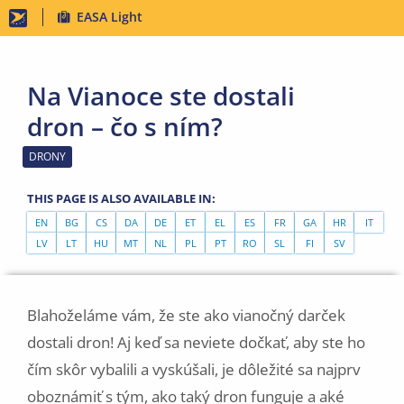
Skip
EASA Light
to
main
Na Vianoce ste dostali
content
dron – čo s ním?
DRONY
THIS PAGE IS ALSO AVAILABLE IN:
EN
BG
CS
DA
DE
ET
EL
ES
FR
GA
HR
IT
LV
LT
HU
MT
NL
PL
PT
RO
SL
FI
SV
Blahoželáme vám, že ste ako vianočný darček
dostali dron! Aj keď sa neviete dočkať, aby ste ho
čím skôr vybalili a vyskúšali, je dôležité sa najprv
oboznámiť s tým, ako taký dron funguje a aké