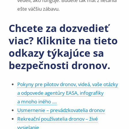
vedeli, ako funguje. Budete tak mať z lietania
ešte väčšiu zábavu.
Chcete za dozvedieť
viac? Kliknite na tieto
odkazy týkajúce sa
bezpečnosti dronov.
Pokyny pre pilotov dronov, videá, vaše otázky
a odpovede agentúry EASA, infografiky
a mnoho iného ....
Usmernenie – prevádzkovatelia dronov
Rekreační používatelia dronov – živé
vysielanie