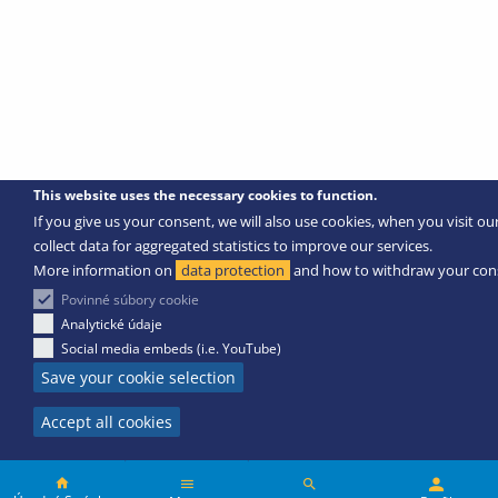
This website uses the necessary cookies to function.
If you give us your consent, we will also use cookies, when you visit ou
collect data for aggregated statistics to improve our services.
More information on
data protection
and how to withdraw your con
Povinné súbory cookie
Analytické údaje
Social media embeds (i.e. YouTube)
Save your cookie selection
Accept all cookies
Passenger