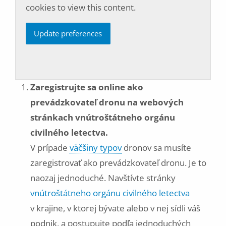
cookies to view this content.
Update preferences
Zaregistrujte sa online ako
prevádzkovateľ dronu na webových
stránkach vnútroštátneho orgánu
civilného letectva.
V prípade
väčšiny typov
dronov sa musíte
zaregistrovať ako prevádzkovateľ dronu. Je to
naozaj jednoduché. Navštívte stránky
vnútroštátneho orgánu civilného letectva
v krajine, v ktorej bývate alebo v nej sídli váš
podnik, a postupujte podľa jednoduchých