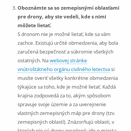
Oboznámte sa so zemepisnými oblasťami
pre drony, aby ste vedeli, kde s nimi
môžete lietať.
S dronom nie je možné lietať, kde sa vám
zachce. Existujú určité obmedzenia, aby bola
zaručená bezpečnosť a súkromie všetkých
ostatných. Na
webovej stránke
vnútroštátneho orgánu civilného letectva
si
musíte overiť všetky konkrétne obmedzenia
týkajúce sa toho, kde je možné lietať. Každá
krajina zodpovedá za to, akým spôsobom
spravuje svoje územie a za uverejnenie
vlastných zemepisných máp pre drony (tzv.
zemepisných oblastí). Znázorňujú oblasti, v
ktorých nie sú drony povolené: ide o miesta